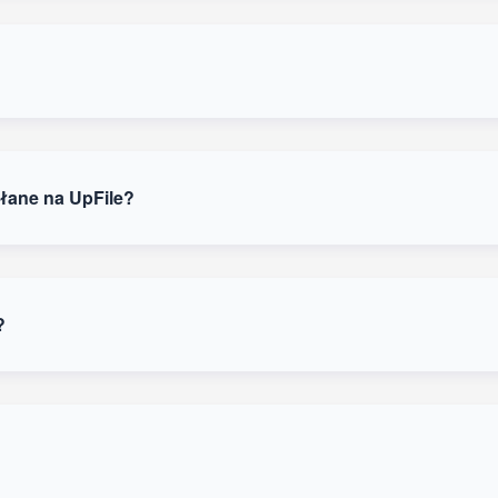
łane na UpFile?
?